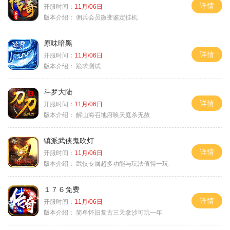
详情
开服时间：
11月/06日
版本介绍：
佣兵会员微变鉴定挂机
原味暗黑
详情
开服时间：
11月/06日
版本介绍：
跪求测试
斗罗大陆
详情
开服时间：
11月/06日
版本介绍：
解山海召地府唤天庭杀无赦
镇派武侠鬼吹灯
详情
开服时间：
11月/06日
版本介绍：
武侠专属超多功能与玩法值得一玩
１７６免费
详情
开服时间：
11月/06日
版本介绍：
简单怀旧复古三天拿沙可玩一年