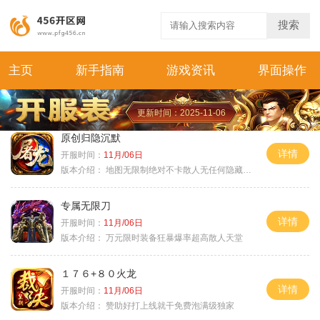
搜索
主页
新手指南
游戏资讯
界面操作
更新时间：2025-11-06
原创归隐沉默
详情
开服时间：
11月/06日
版本介绍：
地图无限制绝对不卡散人无任何隐藏消费
专属无限刀
详情
开服时间：
11月/06日
版本介绍：
万元限时装备狂暴爆率超高散人天堂
１７６+８０火龙
详情
开服时间：
11月/06日
版本介绍：
赞助好打上线就干免费泡满级独家