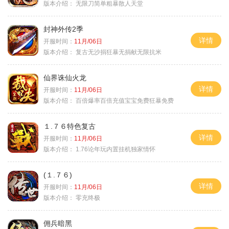
版本介绍：
无限刀简单粗暴散人天堂
封神外传2季
详情
开服时间：
11月/06日
版本介绍：
复古无沙捐狂暴无捐献无限抗米
仙界诛仙火龙
详情
开服时间：
11月/06日
版本介绍：
百倍爆率百倍充值宝宝免费狂暴免费
１.７６特色复古
详情
开服时间：
11月/06日
版本介绍：
1.76论年玩内置挂机独家情怀
(１.７６)
详情
开服时间：
11月/06日
版本介绍：
零充终极
佣兵暗黑