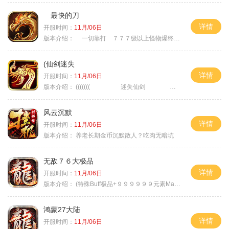
最快的刀
详情
开服时间：
11月/06日
版本介绍：
一切靠打 ７７７级以上怪物爆终极
(仙剑迷失
详情
开服时间：
11月/06日
版本介绍：
((((((( 迷失仙剑 )))))
风云沉默
详情
开服时间：
11月/06日
版本介绍：
养老长期金币沉默散人？吃肉无暗坑
无敌７６大极品
详情
开服时间：
11月/06日
版本介绍：
(特殊Buff极品+９９９９９９元素Max）
鸿蒙27大陆
详情
开服时间：
11月/06日