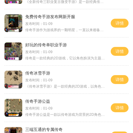
《全新传奇三职业复古微变手游》是一款经典传奇类手机游戏，游戏深受广大玩家的喜爱。它继承了经典传奇的精髓，并且融入了全新的元素，以给玩家带来更好的游戏体验。以下将详
免费传奇手游发布网新开服
详情
发布时间：01-09
传奇手游作为游戏界的一颗明星，一直以来都备受玩家的喜爱。免费传奇手游发布网迎来了一波新开放服，为广大玩家们带来了一场全新的冒险之旅。在这个全新的游戏世界中，玩家们
好玩的传奇单职业手游
详情
发布时间：01-09
传奇是一款经典的2D游戏，它以角色扮演为主题，具有万人在线的特点，玩家可以与其他玩家进行互动。这款游戏以强化装备、剧情任务、地图传送NPC、装备强化NPC以及VIP顶赞NPC等特色而
传奇冰雪手游
详情
发布时间：01-09
《传奇冰雪手游》是一款经典的2D游戏，以角色扮演为主题，具备万人在线和玩家互动的特点。游戏中丰富的武器系统，爆装机制以及挖矿等多种玩法，给玩家带来了极致的游戏体验。传
传奇手游公益
详情
发布时间：01-09
传奇手游公益是一款以传奇游戏为背景的2D角色扮演游戏，是经典传奇游戏的全新延续。这款游戏以其独特的万人在线和玩家互动的特点，吸引了众多传奇游戏的忠实粉丝。在传奇手游公
三端互通的专属传奇