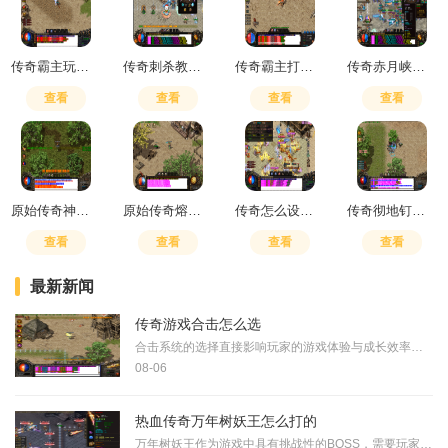
传奇霸主玩法及心得分享怎么弄
传奇刺杀教学攻略
传奇霸主打元宝买精灵划算不
传奇赤月峡谷广场怎么去老巢
查看
查看
查看
查看
原始传奇神秘之石用处是什么
原始传奇熔炉在哪
传奇怎么设置掌门人
传奇彻地钉能打人吗
查看
查看
查看
查看
最新新闻
传奇游戏合击怎么选
合击系统的选择直接影响玩家的游戏体验与成长效率，选择时需要从职业特性、资源投入、战斗定位等多个维度进行综合考量。战士职业以高生存和近战爆发见长，适合偏好正面作战的
08-06
热血传奇万年树妖王怎么打的
万年树妖王作为游戏中具有挑战性的BOSS，需要玩家做好充分准备才能应对。首先需要确保角色等级达到一定水平，最好在二十四级或这是因为高级装备通常有等级要求，而装备属性的提