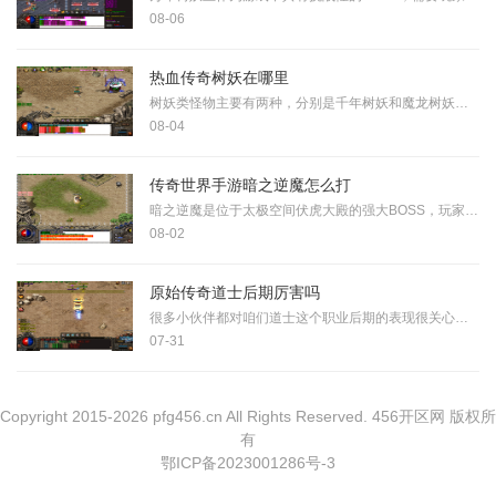
08-06
热血传奇树妖在哪里
树妖类怪物主要有两种，分别是千年树妖和魔龙树妖。千年树妖栖息于封魔谷的外围地图，通常以大树的形态出现，虽然无法移动，但其攻击范围却异常广阔。 魔龙树妖则刷新在盟重地
08-04
传奇世界手游暗之逆魔怎么打
暗之逆魔是位于太极空间伏虎大殿的强大BOSS，玩家需要从土城出发通过老兵传送至逆魔古刹，经过四层后穿越逆魔阵，按照逆时针方向前进最终抵达伏虎大殿才能找到它。暗之逆魔拥有
08-02
原始传奇道士后期厉害吗
很多小伙伴都对咱们道士这个职业后期的表现很关心。大家都知道，道士在前期的爆发力可能不如法师，肉度也比不上战士，但咱们的续航能力可是一流的。通过加血和隐身这些技能，
07-31
Copyright 2015-2026 pfg456.cn All Rights Reserved. 456开区网 版权所
有
鄂ICP备2023001286号-3