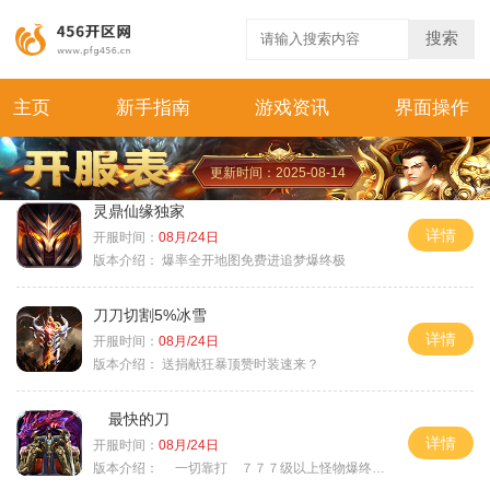
搜索
主页
新手指南
游戏资讯
界面操作
更新时间：2025-08-14
灵鼎仙缘独家
详情
开服时间：
08月/24日
版本介绍：
爆率全开地图免费进追梦爆终极
刀刀切割5%冰雪
详情
开服时间：
08月/24日
版本介绍：
送捐献狂暴顶赞时装速来？
最快的刀
详情
开服时间：
08月/24日
版本介绍：
一切靠打 ７７７级以上怪物爆终极