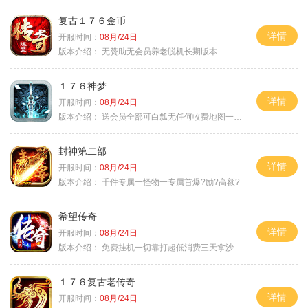
复古１７６金币
详情
开服时间：
08月/24日
版本介绍：
无赞助无会员养老脱机长期版本
１７６神梦
详情
开服时间：
08月/24日
版本介绍：
送会员全部可白瓢无任何收费地图一切靠打
封神第二部
详情
开服时间：
08月/24日
版本介绍：
千件专属一怪物一专属首爆?励?高额?
希望传奇
详情
开服时间：
08月/24日
版本介绍：
免费挂机一切靠打超低消费三天拿沙
１７６复古老传奇
详情
开服时间：
08月/24日