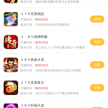
版本介绍：
触发地图免费挂机复古公益养老服
１７６完美精品
详情
开服时间：
08月/24日
版本介绍：
自动挂机自捡自回终极靠打
１．８０战神终极
详情
开服时间：
08月/24日
版本介绍：
散人称王人人平等打魔龙教主一切看脸
１８０热血火龙
详情
开服时间：
08月/24日
版本介绍：
战神狂爆自动捡物长久稳定180新版
１７６攻速复古
详情
开服时间：
08月/24日
版本介绍：
道士十五狗战士刀刀毒法师带神宠
１８０轩辕火龙