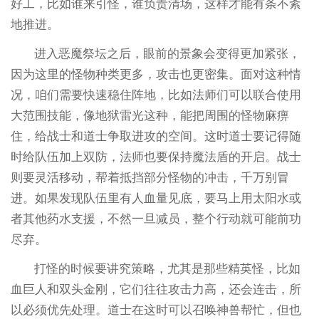
好工，比如谁来引怪，谁负责清场，这样才能有条不紊
地推进。
进入恶魔祭坛之后，眼前的景象会变得更加紧张，
因为这里的怪物种类更多，攻击也更密集。面对这种情
况，咱们需要快速稳住阵地，比如法师们可以联合使用
大范围技能，像地狱雷光这种，能把周围的怪物麻痹
住，给战士和道士争取进攻的空间。这时道士要记得随
时给队伍加上双防，法师也要保持魔法盾的开启。战士
则要灵活移动，帮着抵挡部分怪物的冲击，千万别冒
进。如果发现队伍里有人血量见底，要马上用太阳水或
者其他药水支援，不然一旦减员，整个行动就可能前功
尽弃。
打怪的时候要讲究策略，尤其是那些精英怪，比如
血巨人和双头金刚，它们往往攻击力高，还会连击，所
以必须优先处理。道士在这时可以召唤神兽帮忙，但也