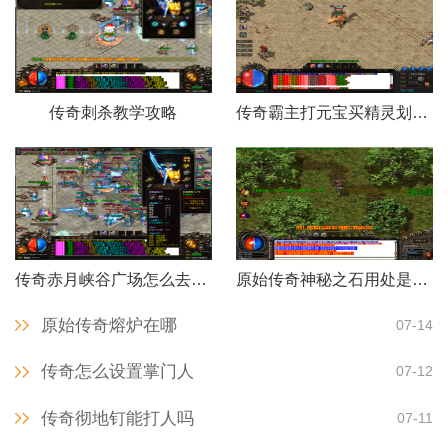
传奇刺杀教学攻略
传奇霸主打元宝买精灵划算不
传奇赤月峡谷广场怎么去老巢
原始传奇神秘之石用处是什么
原始传奇熔炉在哪
07-14
传奇怎么设置掌门人
07-12
传奇彻地钉能打人吗
07-11