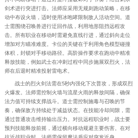
剑术进行突进打击。法师应采用无规则跑动策略，在移
动中布设火墙，适时使用冰咆哮限制敌人活动空间。道
士需围绕召唤兽进行迂回作战，利用地形阻挡远程攻
击。所有职业在移动时需避免直线行进，通过斜向走位
增加对方瞄准难度。卡位的关键在于利用角色模型碰撞
体积，封锁对手移动路径。高阶操作要求在跑动中精准
释放技能，例如武士在冲刺过程中同步施展双烈火，法
师在后退时精准投射雷电术。
战士的烈火剑法需在5秒内强化下次普攻，形成双烈
火爆发。法师需控制火墙与流星火雨的释放间隔，确保
法力值可持续支撑战斗。道士需控制施毒与召唤的节
奏，确保敌方持续处于减益状态。在技能冷却间隙，需
通过普通攻击维持输出压力。对抗远程职业时，战士要
预判技能释放前摇，通过横向移动规避主要伤害。在对
抗近战职业时，法师需保留魔法盾应对突发近身。