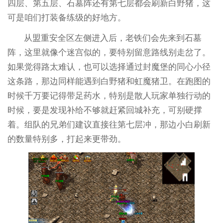
四层、第五层、石墓阵还有第七层都会刷新白野猪，这
可是咱们打装备练级的好地方。
从盟重安全区左侧进入后，老铁们会先来到石墓
阵，这里就像个迷宫似的，要特别留意路线别走岔了。
如果觉得路太难认，也可以选择通过封魔堡的同心小径
这条路，那边同样能遇到白野猪和虹魔猪卫。在跑图的
时候千万要记得带足药水，特别是散人玩家单独行动的
时候，要是发现补给不够就赶紧回城补充，可别硬撑
着。组队的兄弟们建议直接往第七层冲，那边小白刷新
的数量特别多，打起来更带劲。